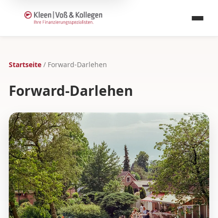
Start
Startseite
/
Forward-Darlehen
Leistungen
Forward-Darlehen
Team
Über uns
Kontakt